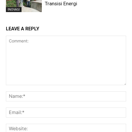
Transisi Energi
INOVASI
LEAVE A REPLY
Comment:
Na
Ema
Web