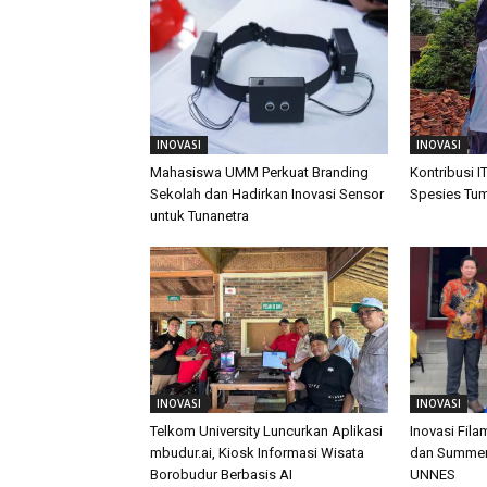
INOVASI
INOVASI
Mahasiswa UMM Perkuat Branding
Kontribusi I
Sekolah dan Hadirkan Inovasi Sensor
Spesies Tu
untuk Tunanetra
INOVASI
INOVASI
Telkom University Luncurkan Aplikasi
Inovasi Fil
mbudur.ai, Kiosk Informasi Wisata
dan Summer 
Borobudur Berbasis AI
UNNES