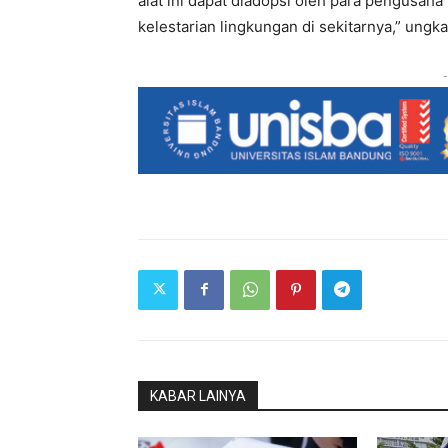
alat ini dapat diadopsi oleh para pengusah
kelestarian lingkungan di sekitarnya,” ungkap
-
KABAR LAINYA