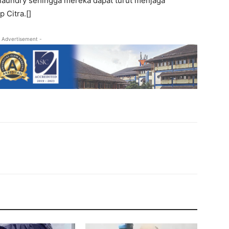
a laundry sehingga mereka dapat turut menjaga
 Citra.[]
 Advertisement -