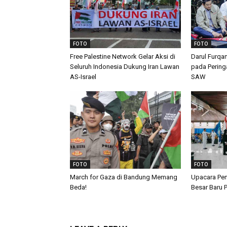
FOTO
FOTO
Free Palestine Network Gelar Aksi di
Darul Furqa
Seluruh Indonesia Dukung Iran Lawan
pada Peringa
AS-Israel
SAW
FOTO
FOTO
March for Gaza di Bandung Memang
Upacara Pen
Beda!
Besar Baru