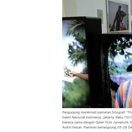
Pengunjung menikmati pameran fotografi “The 
Galeri Nasional Indonesia, Jakarta, Rabu (10/
bekerja sama dengan Galeri Foto Jurnalistik 
Asikin Hasan. Pameran berlangsung 05-28 