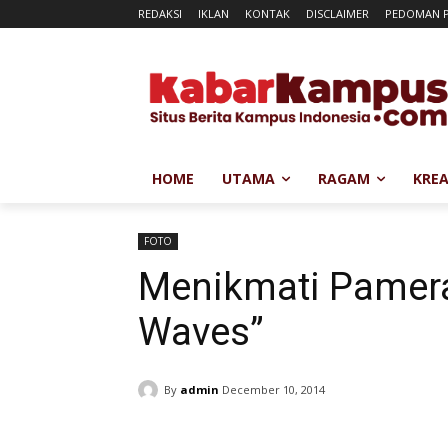
REDAKSI
IKLAN
KONTAK
DISCLAIMER
PEDOMAN P
HOME
UTAMA
RAGAM
KREA
FOTO
Menikmati Pameran
Waves”
By
admin
December 10, 2014