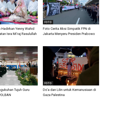
FOTO
n Hadirkan Yenny Wahid
Foto Cerita Aksi Simpatik FPN di
tan Isra Mi’raj Rasulullah
Jakarta Menyeru Presiden Prabowo
FOTO
gukuhan Tujuh Guru
Do’a dan Lilin untuk Kemanusiaan di
 POLBAN
Gaza Palestina