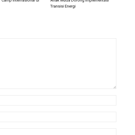
Camp Internasional di
Anak Muda Dorong Implementasi
Transisi Energi
Name:*
Email:*
Website: