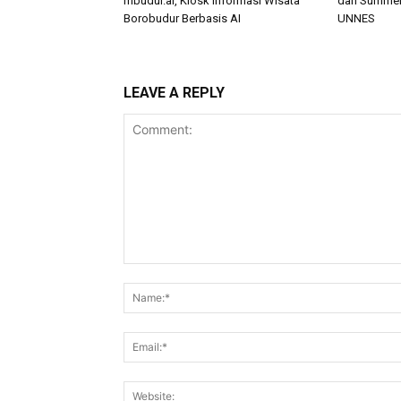
mbudur.ai, Kiosk Informasi Wisata
dan Summer 
Borobudur Berbasis AI
UNNES
LEAVE A REPLY
Comment: