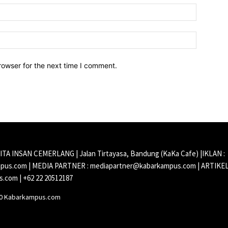
Email:*
Website:
rowser for the next time I comment.
CITA INSAN CEMERLANG | Jalan Tirtayasa, Bandung (KaKa Cafe) |IKLAN :
us.com | MEDIA PARTNER : mediapartner@kabarkampus.com | ARTIKEL
.com | +62 22 20512187
20 Kabarkampus.com