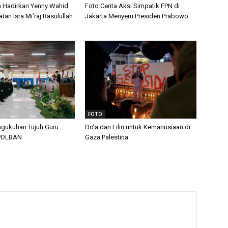
n Hadirkan Yenny Wahid
Foto Cerita Aksi Simpatik FPN di
tan Isra Mi’raj Rasulullah
Jakarta Menyeru Presiden Prabowo
FOTO
gukuhan Tujuh Guru
Do’a dan Lilin untuk Kemanusiaan di
 POLBAN
Gaza Palestina