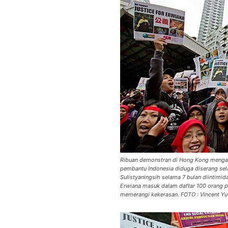
Ribuan demonstran di Hong Kong mengac
pembantu Indonesia diduga diserang sel
Sulistyaningsih selama 7 bulan diintimi
Erwiana masuk dalam daftar 100 orang p
memerangi kekerasan. FOTO : Vincent Yu