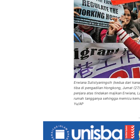
Erwiana Sulistyaningsih (kedua dari kan
tiba di pengadilan Hongkong, Jumat (2
penjara atas tindakan majikan Erwiana,
rumah tangganya sehingga memicu kemara
Yu/AP
-