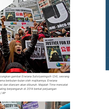
ungkan gambar Erwiana Sulistyaningsih (24), seorang
ama berbulan-bulan oleh majikannya. Erwiana
dasi dan diancam akan dibunuh. Majalah Time mencatat
aling berpengaruh di 2014 berkat perjuangan
 / AP