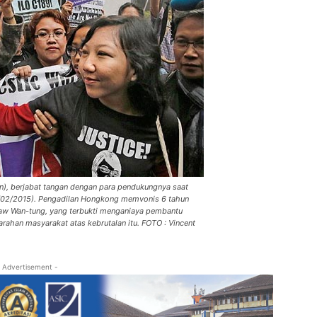
an), berjabat tangan dengan para pendukungnya saat
7/02/2015). Pengadilan Hongkong memvonis 6 tahun
 Law Wan-tung, yang terbukti menganiaya pembantu
han masyarakat atas kebrutalan itu. FOTO : Vincent
 Advertisement -