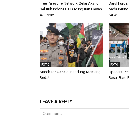
Free Palestine Network Gelar Aksi di
Darul Furqa
Seluruh Indonesia Dukung Iran Lawan
pada Peringa
AS-Israel
SAW
FOTO
FOTO
March for Gaza di Bandung Memang
Upacara Pen
Beda!
Besar Baru
LEAVE A REPLY