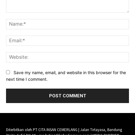
Comment:
Na
Ema
Web
Save my name, email, and website in this browser for the
next time I comment.
Diterbitkan oleh PT CITA INSAN CEMERLANG | Jalan Tirtayasa, Bandung