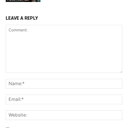
LEAVE A REPLY
Comment:
Na
Ema
Web