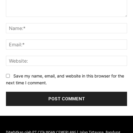
Comment:
Na
Ema
Web
Save my name, email, and website in this browser for the
next time I comment.
Diterbitkan oleh PT CITA INSAN CEMERLANG | Jalan Tirtayasa, Bandung