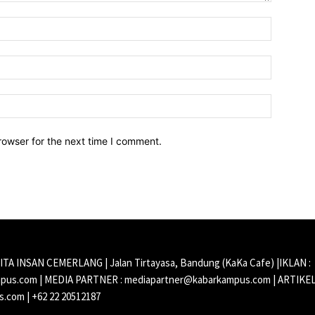
Name:*
Email:*
Website:
rowser for the next time I comment.
CITA INSAN CEMERLANG | Jalan Tirtayasa, Bandung (KaKa Cafe) |IKLAN :
us.com | MEDIA PARTNER : mediapartner@kabarkampus.com | ARTIKEL
.com | +62 22 20512187