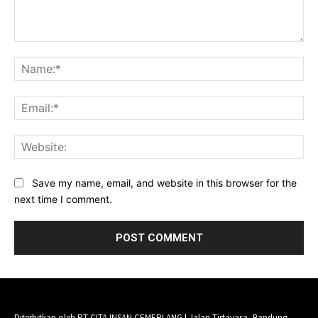
Comment:
Na
Ema
Web
Save my name, email, and website in this browser for the
next time I comment.
Diterbitkan oleh PT CITA INSAN CEMERLANG | Jalan Tirtayasa, Bandung