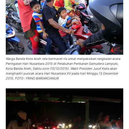
Warga Banda Kota Aceh rela bermacet ria untuk menyaksikan rangkaian acara
Peringatan Hari Nusantara 2015 di Pelabuhan Perikanan Samudera Lampulo,
Kota Banda Aceh, Sabtu sore (12/12/2015). Wakil Presiden Jusuf Kalla akan
menghadiri puncak acara Hari Nusantara XV pada hari Minggu 13 Desember
2015. FOTO : FRINO BARIARCIANUR