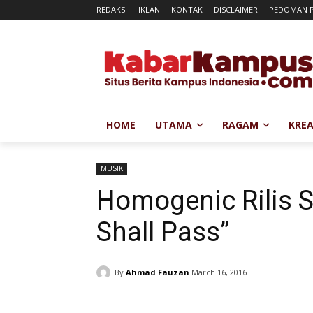
REDAKSI
IKLAN
KONTAK
DISCLAIMER
PEDOMAN P
HOME
UTAMA
RAGAM
KREA
MUSIK
Homogenic Rilis S
Shall Pass”
By
Ahmad Fauzan
March 16, 2016