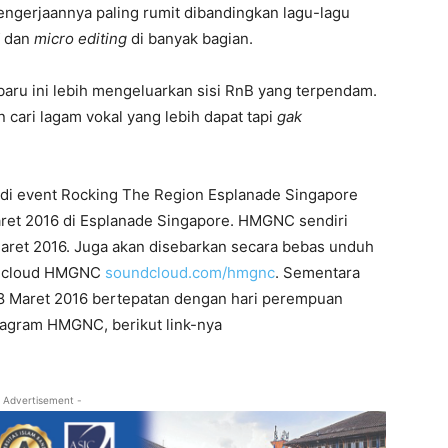
engerjaannya paling rumit dibandingkan lagu-lagu
dan
micro editing
di banyak bagian.
ru ini lebih mengeluarkan sisi RnB yang terpendam.
cari lagam vokal yang lebih dapat tapi
gak
is di event Rocking The Region Esplanade Singapore
aret 2016 di Esplanade Singapore. HMGNC sendiri
Maret 2016. Juga akan disebarkan secara bebas unduh
undcloud HMGNC
soundcloud.com/hmgnc
. Sementara
l 8 Maret 2016 bertepatan dengan hari perempuan
stagram HMGNC, berikut link-nya
 Advertisement -