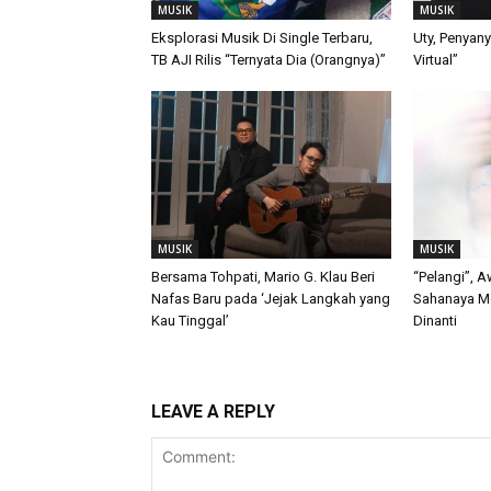
MUSIK
MUSIK
Eksplorasi Musik Di Single Terbaru,
Uty, Penyany
TB AJI Rilis “Ternyata Dia (Orangnya)”
Virtual”
MUSIK
MUSIK
Bersama Tohpati, Mario G. Klau Beri
“Pelangi”, A
Nafas Baru pada ‘Jejak Langkah yang
Sahanaya Me
Kau Tinggal’
Dinanti
LEAVE A REPLY