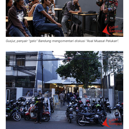
Gusjur, penyair “gelo” Bandung mengomentari diskusi “Asal Muasal Pelukan”.