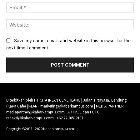
Ema
Web
Save my name, email, and website in this browser for the
next time I comment.
Diterbitkan oleh PT CITA INSAN CEMERLANG | Jalan Tirtayasa, Bandung
(KaKa Cafe) |IKLAN : marketing@kabarkampus.com | MEDIA PARTNER :
mediapartner@kabarkampus.com | ARTIKEL dan FOTO :
redaksi@kabarkampus.com | +62 22 20512187
Copyright ©2011 - 2020 Kabarkampus.com