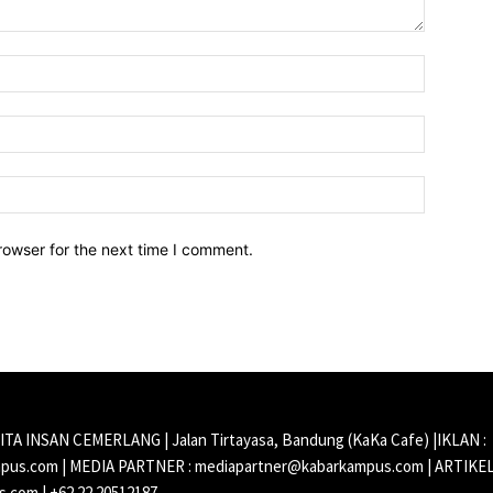
Name:*
Email:*
Website:
rowser for the next time I comment.
CITA INSAN CEMERLANG | Jalan Tirtayasa, Bandung (KaKa Cafe) |IKLAN :
us.com | MEDIA PARTNER : mediapartner@kabarkampus.com | ARTIKEL
.com | +62 22 20512187