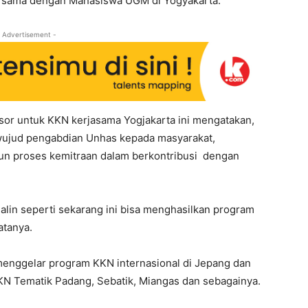
bersama dengan Mahasiswa UGM di Yogyakarta.
 Advertisement -
or untuk KKN kerjasama Yogjakarta ini mengatakan,
 wujud pengabdian Unhas kepada masyarakat,
un proses kemitraan dalam berkontribusi dengan
alin seperti sekarang ini bisa menghasilkan program
atanya.
 menggelar program KKN internasional di Jepang dan
KN Tematik Padang, Sebatik, Miangas dan sebagainya.