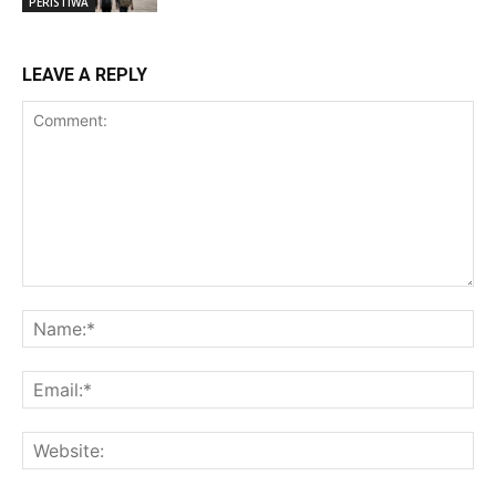
PERISTIWA
LEAVE A REPLY
Comment:
Na
Ema
Web