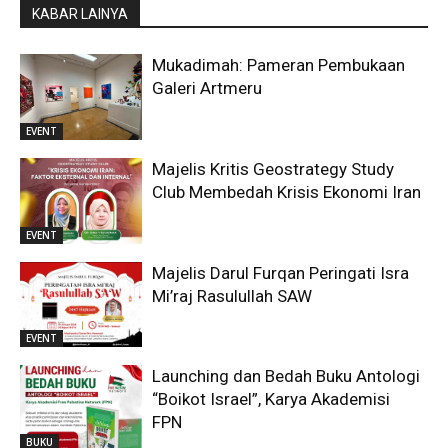
KABAR LAINYA
Mukadimah: Pameran Pembukaan
Galeri Artmeru
EVENT
Majelis Kritis Geostrategy Study
Club Membedah Krisis Ekonomi Iran
EVENT
Majelis Darul Furqan Peringati Isra
Mi’raj Rasulullah SAW
EVENT
Launching dan Bedah Buku Antologi
“Boikot Israel”, Karya Akademisi
FPN
BUKU