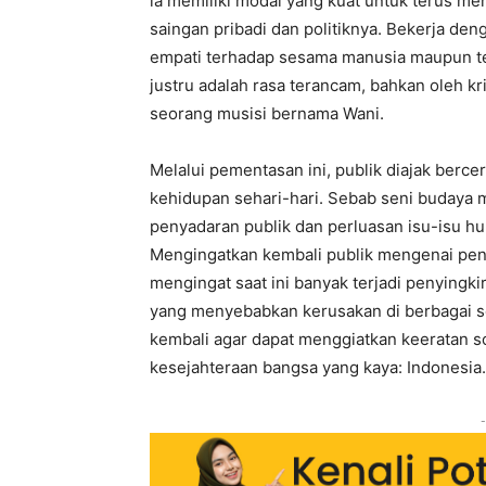
ia memiliki modal yang kuat untuk terus m
saingan pribadi dan politiknya. Bekerja den
empati terhadap sesama manusia maupun ter
justru adalah rasa terancam, bahkan oleh k
seorang musisi bernama Wani.
Melalui pementasan ini, publik diajak berc
kehidupan sehari-hari. Sebab seni budaya
penyadaran publik dan perluasan isu-isu h
Mengingatkan kembali publik mengenai pen
mengingat saat ini banyak terjadi penyingk
yang menyebabkan kerusakan di berbagai se
kembali agar dapat menggiatkan keeratan s
kesejahteraan bangsa yang kaya: Indonesia.
-