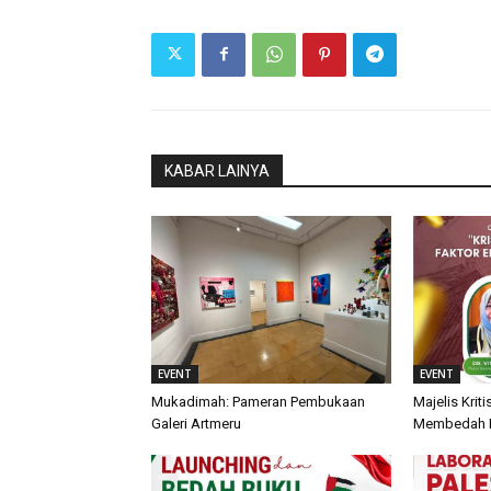
KABAR LAINYA
EVENT
EVENT
Mukadimah: Pameran Pembukaan
Majelis Krit
Galeri Artmeru
Membedah Kr