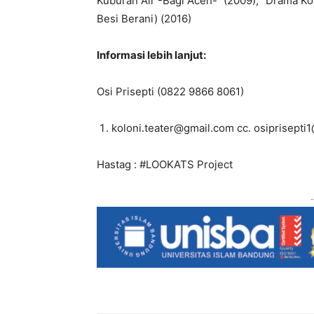
Kuburan Air -Bagi Aceh-“ (2009), “Drama K
Besi Berani) (2016)
Informasi lebih lanjut:
Osi Prisepti (0822 9866 8061)
koloni.teater@gmail.com cc. osiprisept
Hastag : #LOOKATS Project
-