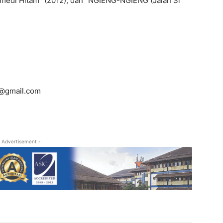
omedi Hitam” (2012), dan “NGIENG-NGIENG (Jalan Si
i1@gmail.com
 Advertisement -