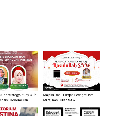
EVENT
is Geostrategy Study Club
Majelis Darul Furqan Peringati Isra
isis Ekonomi Iran
Mi’raj Rasulullah SAW