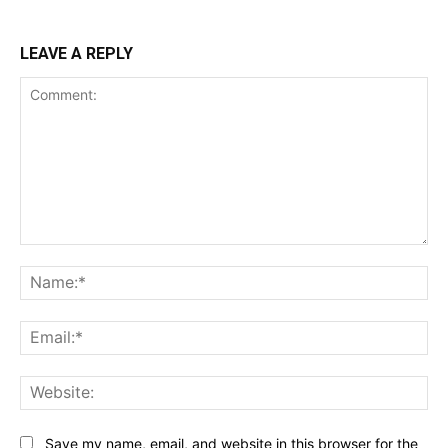
LEAVE A REPLY
Comment:
Na
Ema
Web
Save my name, email, and website in this browser for the