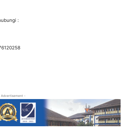
hubungi :
7
276120258
 Advertisement -