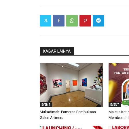
KABAR LAINYA
EVENT
EVENT
Mukadimah: Pameran Pembukaan
Majelis Krit
Galeri Artmeru
Membedah Kr