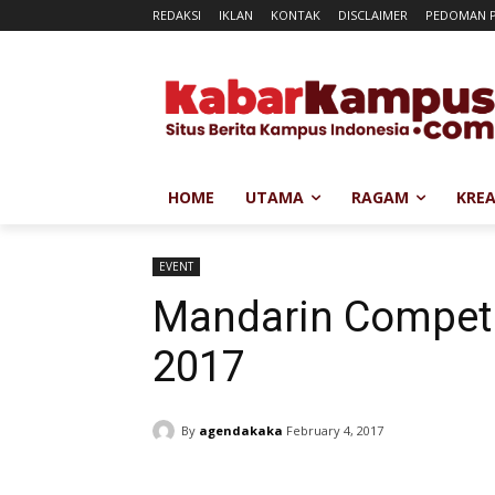
REDAKSI
IKLAN
KONTAK
DISCLAIMER
PEDOMAN P
HOME
UTAMA
RAGAM
KREA
EVENT
Mandarin Competit
2017
By
agendakaka
February 4, 2017