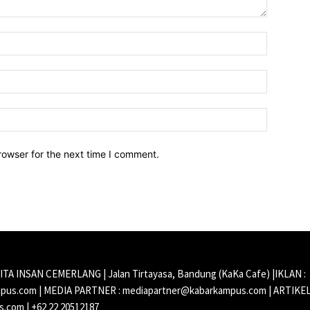
Name:*
Email:*
Website:
rowser for the next time I comment.
CITA INSAN CEMERLANG | Jalan Tirtayasa, Bandung (KaKa Cafe) |IKLAN :
us.com | MEDIA PARTNER : mediapartner@kabarkampus.com | ARTIKEL
.com | +62 22 20512187