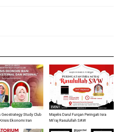
EVENT
is Geostrategy Study Club
Majelis Darul Furqan Peringati Isra
isis Ekonomi Iran
Mi’raj Rasulullah SAW