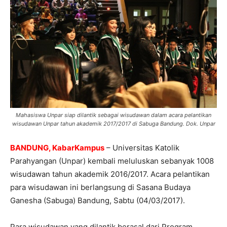
Mahasiswa Unpar siap dilantik sebagai wisudawan dalam acara pelantikan
wisudawan Unpar tahun akademik 2017/2017 di Sabuga Bandung. Dok. Unpar
BANDUNG, KabarKampus
– Universitas Katolik
Parahyangan (Unpar) kembali meluluskan sebanyak 1008
wisudawan tahun akademik 2016/2017. Acara pelantikan
para wisudawan ini berlangsung di Sasana Budaya
Ganesha (Sabuga) Bandung, Sabtu (04/03/2017).
Para wisudawan yang dilantik berasal dari Program