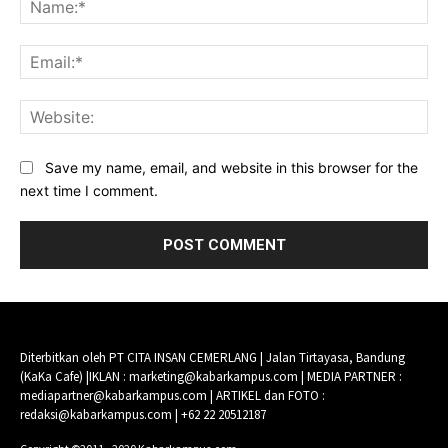
Ema
Web
Save my name, email, and website in this browser for the
next time I comment.
Diterbitkan oleh PT CITA INSAN CEMERLANG | Jalan Tirtayasa, Bandung
(KaKa Cafe) |IKLAN : marketing@kabarkampus.com | MEDIA PARTNER :
mediapartner@kabarkampus.com | ARTIKEL dan FOTO :
redaksi@kabarkampus.com | +62 22 20512187