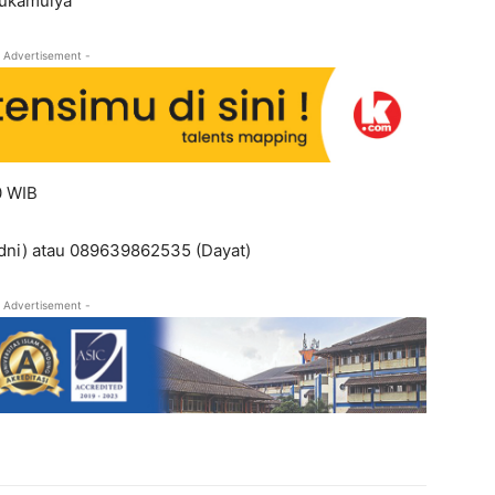
sukamulya
 Advertisement -
0 WIB
dni) atau 089639862535 (Dayat)
 Advertisement -