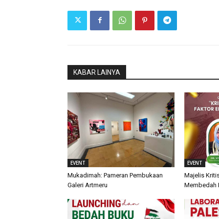
KABAR LAINYA
EVENT
EVENT
Mukadimah: Pameran Pembukaan
Majelis Krit
Galeri Artmeru
Membedah Kr