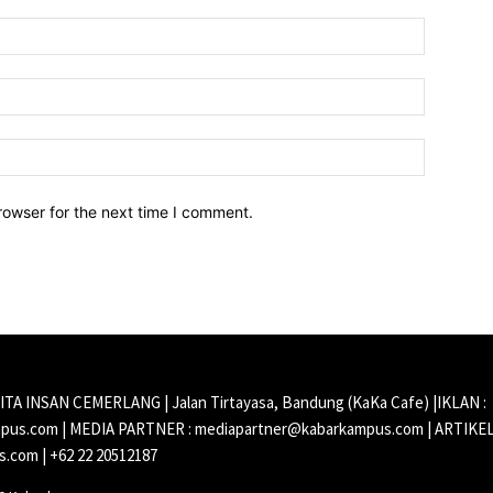
Name:*
Email:*
Website:
rowser for the next time I comment.
CITA INSAN CEMERLANG | Jalan Tirtayasa, Bandung (KaKa Cafe) |IKLAN :
us.com | MEDIA PARTNER : mediapartner@kabarkampus.com | ARTIKEL
.com | +62 22 20512187