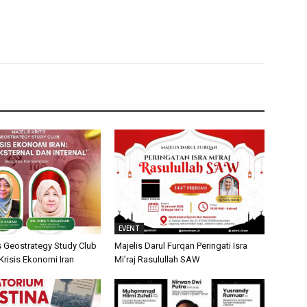
EVENT
is Geostrategy Study Club
Majelis Darul Furqan Peringati Isra
isis Ekonomi Iran
Mi’raj Rasulullah SAW