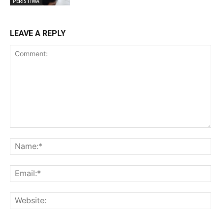
PERISTIWA
LEAVE A REPLY
Comment:
Na
Ema
Web