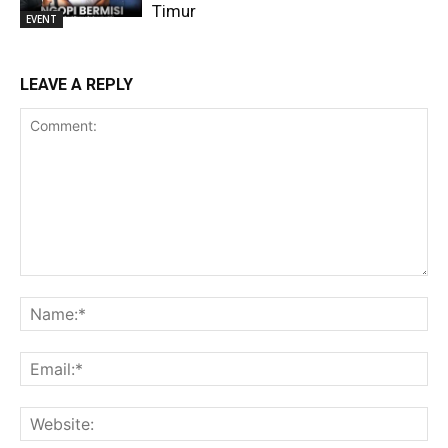
Timur
EVENT
LEAVE A REPLY
Comment:
Na
Ema
Web