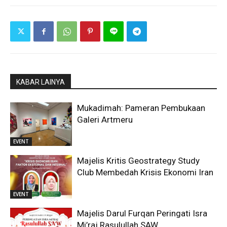
KABAR LAINYA
Mukadimah: Pameran Pembukaan
Galeri Artmeru
EVENT
Majelis Kritis Geostrategy Study
Club Membedah Krisis Ekonomi Iran
EVENT
Majelis Darul Furqan Peringati Isra
Mi’raj Rasulullah SAW