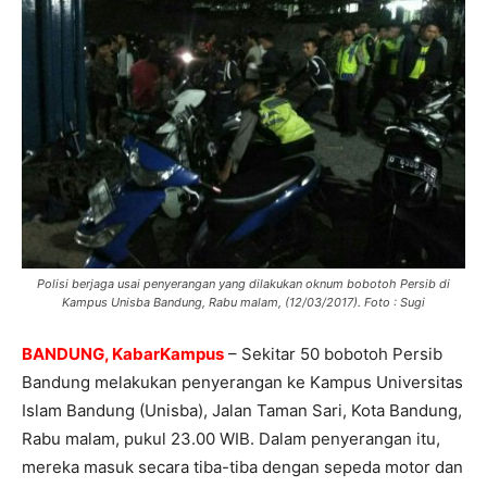
Polisi berjaga usai penyerangan yang dilakukan oknum bobotoh Persib di
Kampus Unisba Bandung, Rabu malam, (12/03/2017). Foto : Sugi
BANDUNG, KabarKampus
– Sekitar 50 bobotoh Persib
Bandung melakukan penyerangan ke Kampus Universitas
Islam Bandung (Unisba), Jalan Taman Sari, Kota Bandung,
Rabu malam, pukul 23.00 WIB. Dalam penyerangan itu,
mereka masuk secara tiba-tiba dengan sepeda motor dan