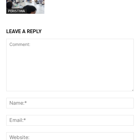
PERISTIWA
LEAVE A REPLY
Comment:
Na
Ema
Web