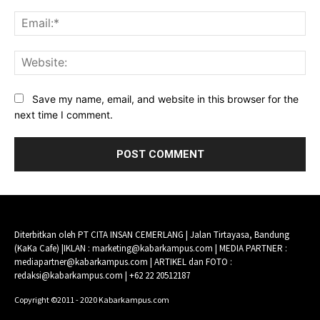
Ema
Web
Save my name, email, and website in this browser for the
next time I comment.
Diterbitkan oleh PT CITA INSAN CEMERLANG | Jalan Tirtayasa, Bandung
(KaKa Cafe) |IKLAN : marketing@kabarkampus.com | MEDIA PARTNER :
mediapartner@kabarkampus.com | ARTIKEL dan FOTO :
redaksi@kabarkampus.com | +62 22 20512187
Copyright ©2011 - 2020 Kabarkampus.com