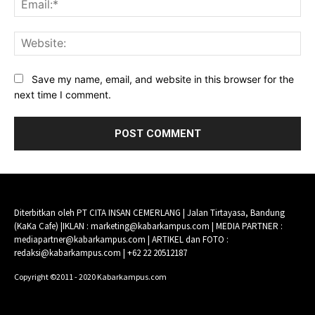
Web
Save my name, email, and website in this browser for the
next time I comment.
Diterbitkan oleh PT CITA INSAN CEMERLANG | Jalan Tirtayasa, Bandung
(KaKa Cafe) |IKLAN : marketing@kabarkampus.com | MEDIA PARTNER :
mediapartner@kabarkampus.com | ARTIKEL dan FOTO :
redaksi@kabarkampus.com | +62 22 20512187
Copyright ©2011 - 2020 Kabarkampus.com