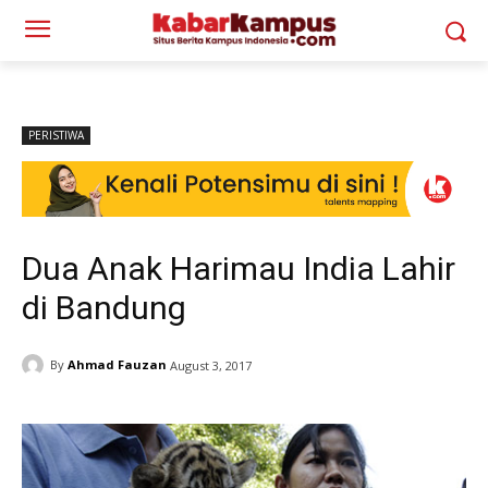
PERISTIWA
Dua Anak Harimau India Lahir
di Bandung
By
Ahmad Fauzan
August 3, 2017