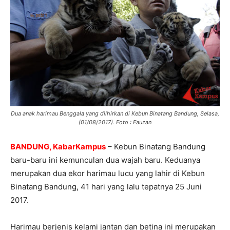
Dua anak harimau Benggala yang dilhirkan di Kebun Binatang Bandung, Selasa,
(01/08/2017). Foto : Fauzan
BANDUNG, KabarKampus
– Kebun Binatang Bandung
baru-baru ini kemunculan dua wajah baru. Keduanya
merupakan dua ekor harimau lucu yang lahir di Kebun
Binatang Bandung, 41 hari yang lalu tepatnya 25 Juni
2017.
Harimau berjenis kelami jantan dan betina ini merupakan