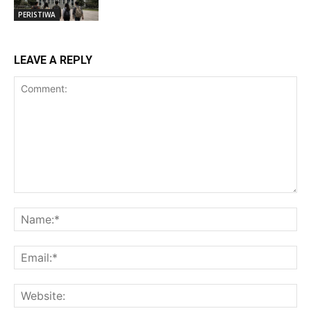
PERISTIWA
LEAVE A REPLY
Comment:
Na
Ema
Web