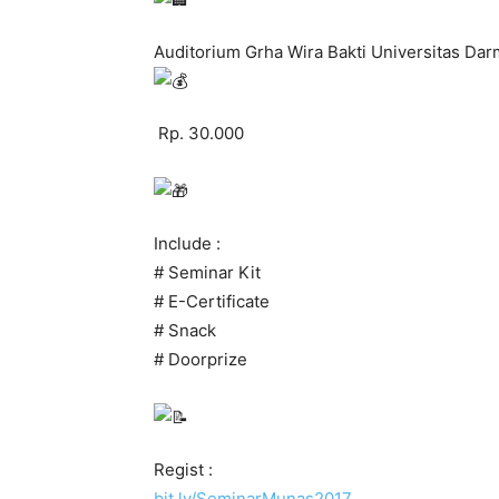
Auditorium Grha Wira Bakti Universitas Da
Rp. 30.000
Include :
# Seminar Kit
# E-Certificate
# Snack
# Doorprize
Regist :
bit.ly/SeminarMunas2017