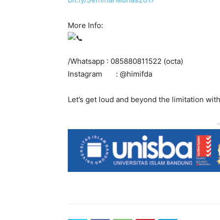
More Info:
/Whatsapp : 085880811522 (octa)
Instagram : @himifda
Let’s get loud and beyond the limitation with
-