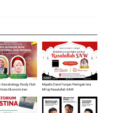
EVENT
is Geostrategy Study Club
Majelis Darul Furqan Peringati Isra
isis Ekonomi Iran
Mi’raj Rasulullah SAW