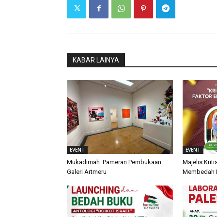
KABAR LAINYA
EVENT
EVENT
Mukadimah: Pameran Pembukaan
Majelis Krit
Galeri Artmeru
Membedah Kr