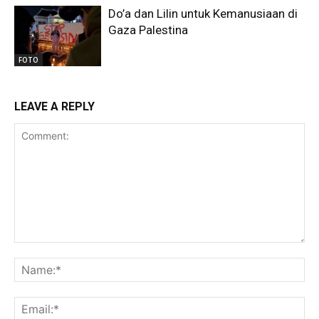
Do’a dan Lilin untuk Kemanusiaan di
Gaza Palestina
FOTO
LEAVE A REPLY
Comment:
Na
Ema