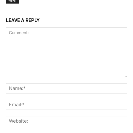
EVENT
LEAVE A REPLY
Comment:
Na
Ema
Web