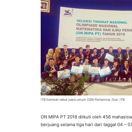
ITB kembali rebut juara umum OSN Pertamina, Dok. ITB
ON MIPA PT 2018 diikuti oleh 456 mahasiswa
berjuang selama tiga hari dari taggal 04 – 0