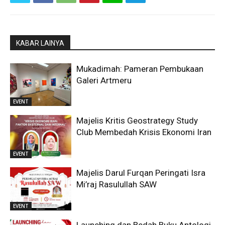
KABAR LAINYA
Mukadimah: Pameran Pembukaan
Galeri Artmeru
EVENT
Majelis Kritis Geostrategy Study
Club Membedah Krisis Ekonomi Iran
EVENT
Majelis Darul Furqan Peringati Isra
Mi’raj Rasulullah SAW
EVENT
Launching dan Bedah Buku Antologi