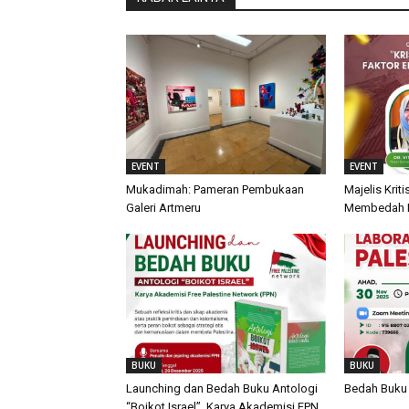
EVENT
EVENT
Mukadimah: Pameran Pembukaan
Majelis Krit
Galeri Artmeru
Membedah Kr
BUKU
BUKU
Launching dan Bedah Buku Antologi
Bedah Buku 
“Boikot Israel”, Karya Akademisi FPN