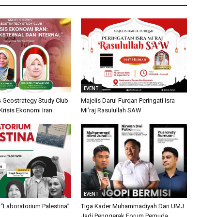
EVENT
is Geostrategy Study Club
Majelis Darul Furqan Peringati Isra
isis Ekonomi Iran
Mi’raj Rasulullah SAW
EVENT
“Laboratorium Palestina”
Tiga Kader Muhammadiyah Dari UMJ
Jadi Penggerak Forum Pemuda