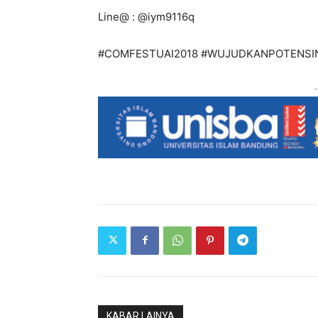
Line@ : @iym9116q
#COMFESTUAI2018 #WUJUDKANPOTENSI
-
KABAR LAINYA