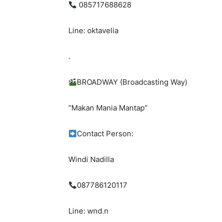
085717688628
Line: oktavelia
.
BROADWAY (Broadcasting Way)
“Makan Mania Mantap”
Contact Person:
Windi Nadilla
087786120117
Line: wnd.n