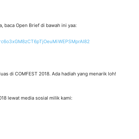
a, baca Open Brief di bawah ini yaa:
ers/1rc6o3xGM8zCT6pTjOeuMiWEPSMprAI82
uas di COMFEST 2018. Ada hadiah yang menarik loh!
18 lewat media sosial milik kami: