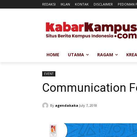
REDAKSI
IKLAN
KONTAK
DISCLAIMER
PEDOMAN P
HOME
UTAMA
RAGAM
KREA
EVENT
Communication Fe
By
agendakaka
July 7, 2018