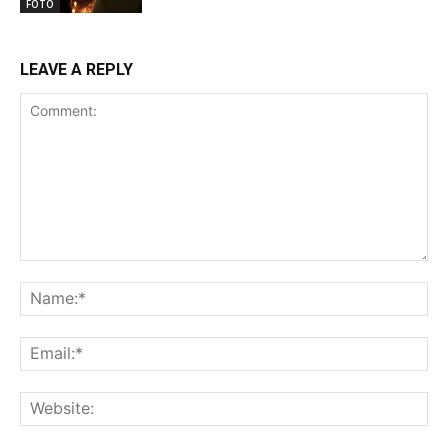
FOTO
LEAVE A REPLY
Comment:
Na
Ema
Web