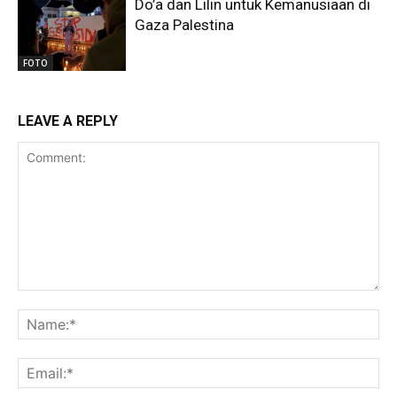
Do’a dan Lilin untuk Kemanusiaan di
Gaza Palestina
FOTO
LEAVE A REPLY
Comment:
Na
Ema