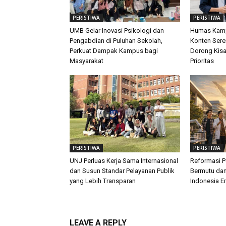
PERISTIWA
PERISTIWA
UMB Gelar Inovasi Psikologi dan
Humas Kamp
Pengabdian di Puluhan Sekolah,
Konten Sere
Perkuat Dampak Kampus bagi
Dorong Kis
Masyarakat
Prioritas
PERISTIWA
PERISTIWA
UNJ Perluas Kerja Sama Internasional
Reformasi P
dan Susun Standar Pelayanan Publik
Bermutu dan
yang Lebih Transparan
Indonesia E
LEAVE A REPLY