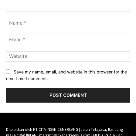
Comment:
Na
Ema
Web
Save my name, email, and website in this browser for the
next time I comment.
Diterbitkan oleh PT CITA INSAN CEMERLANG | Jalan Tirtayasa, Bandung
(KaKa Cafe) |IKLAN : marketing@kabarkampus.com | MEDIA PARTNER :