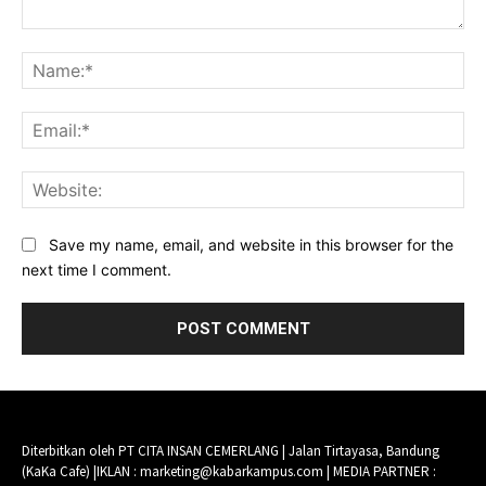
Comment:
Na
Ema
Web
Save my name, email, and website in this browser for the
next time I comment.
Diterbitkan oleh PT CITA INSAN CEMERLANG | Jalan Tirtayasa, Bandung
(KaKa Cafe) |IKLAN : marketing@kabarkampus.com | MEDIA PARTNER :