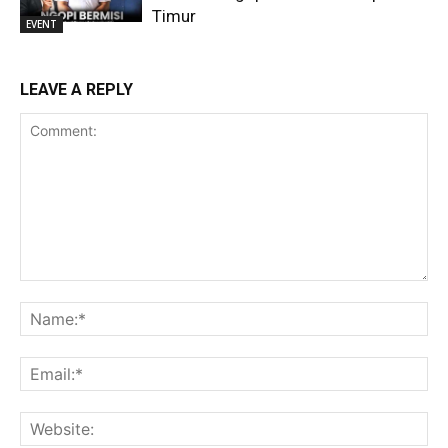
Timur
EVENT
LEAVE A REPLY
Comment:
Na
Ema
Web