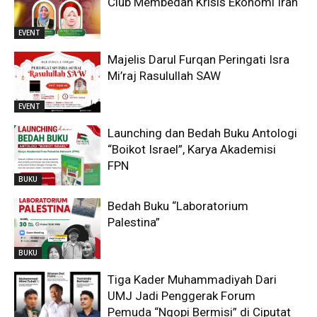
Club Membedah Krisis Ekonomi Iran
EVENT
Majelis Darul Furqan Peringati Isra
Mi’raj Rasulullah SAW
EVENT
Launching dan Bedah Buku Antologi
“Boikot Israel”, Karya Akademisi
FPN
BUKU
Bedah Buku “Laboratorium
Palestina”
BUKU
Tiga Kader Muhammadiyah Dari
UMJ Jadi Penggerak Forum
Pemuda “Ngopi Bermisi” di Ciputat