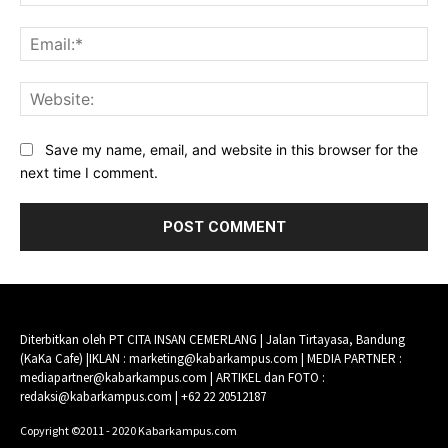
Ema
Web
Save my name, email, and website in this browser for the
next time I comment.
Diterbitkan oleh PT CITA INSAN CEMERLANG | Jalan Tirtayasa, Bandung
(KaKa Cafe) |IKLAN : marketing@kabarkampus.com | MEDIA PARTNER :
mediapartner@kabarkampus.com | ARTIKEL dan FOTO :
redaksi@kabarkampus.com | +62 22 20512187
Copyright ©2011 - 2020 Kabarkampus.com