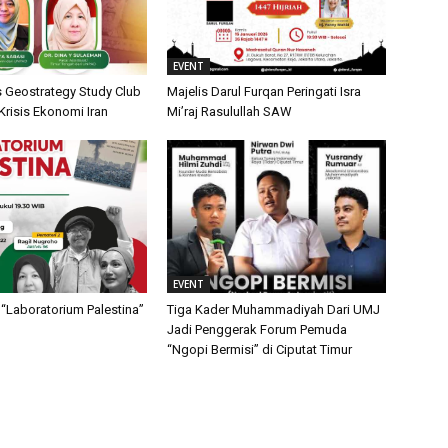
EVENT
is Geostrategy Study Club
Majelis Darul Furqan Peringati Isra
isis Ekonomi Iran
Mi’raj Rasulullah SAW
EVENT
“Laboratorium Palestina”
Tiga Kader Muhammadiyah Dari UMJ
Jadi Penggerak Forum Pemuda
“Ngopi Bermisi” di Ciputat Timur