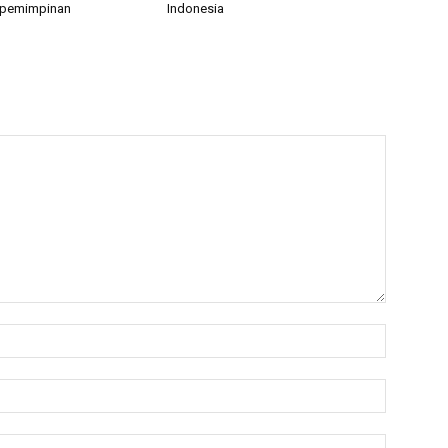
epemimpinan
Indonesia
Name:*
Email:*
Website: