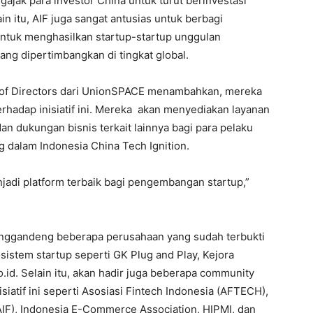
ngajak para investor China untuk turut berinvestasi
ain itu, AIF juga sangat antusias untuk berbagi
untuk menghasilkan startup-startup unggulan
ang dipertimbangkan di tingkat global.
d of Directors dari UnionSPACE menambahkan, mereka
rhadap inisiatif ini. Mereka akan menyediakan layanan
n dukungan bisnis terkait lainnya bagi para pelaku
g dalam Indonesia China Tech Ignition.
adi platform terbaik bagi pengembangan startup,”
menggandeng beberapa perusahaan yang sudah terbukti
istem startup seperti GK Plug and Play, Kejora
o.id. Selain itu, akan hadir juga beberapa community
isiatif ini seperti Asosiasi Fintech Indonesia (AFTECH),
ZAIF), Indonesia E-Commerce Association, HIPMI, dan