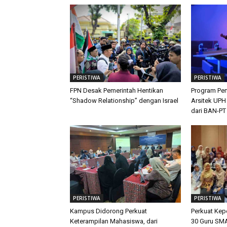
PERISTIWA
PERISTIWA
FPN Desak Pemerintah Hentikan
Program Pen
“Shadow Relationship” dengan Israel
Arsitek UPH
dari BAN-PT
PERISTIWA
PERISTIWA
Kampus Didorong Perkuat
Perkuat Ke
Keterampilan Mahasiswa, dari
30 Guru SMA