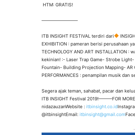
HTM: GRATIS!
————————
ITB INSIGHT FESTIVAL terdiri dari
INSIGH
EXHIBITION : pameran berisi perusahaan y
TECHNOLOGY AND ART INSTALLATION : wahan
kekinian! :- Laser Trap Game- Strobe Light-
Fountain- Building Projection Mapping- AR
PERFORMANCES : penampilan musik dan seni
Segera ajak teman, sahabat, pacar dan keluar
ITB INSIGHT Festival 2019!———FOR MORE 
nidazauzanWebsite :
itbinsight.co.id
Instagr
@itbinsightEmail:
itbinsight@gmail.com
Face
-