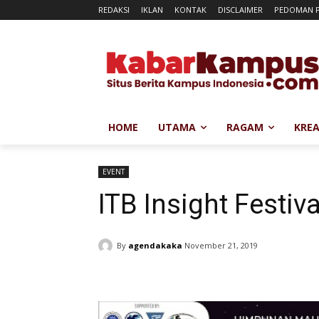
REDAKSI
IKLAN
KONTAK
DISCLAIMER
PEDOMAN P
HOME
UTAMA
RAGAM
KREA
EVENT
ITB Insight Festiv
By
agendakaka
November 21, 2019