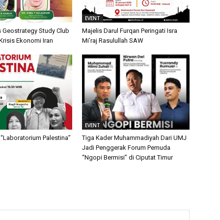
EVENT
is Geostrategy Study Club
Majelis Darul Furqan Peringati Isra
isis Ekonomi Iran
Mi’raj Rasulullah SAW
EVENT
“Laboratorium Palestina”
Tiga Kader Muhammadiyah Dari UMJ
Jadi Penggerak Forum Pemuda
“Ngopi Bermisi” di Ciputat Timur