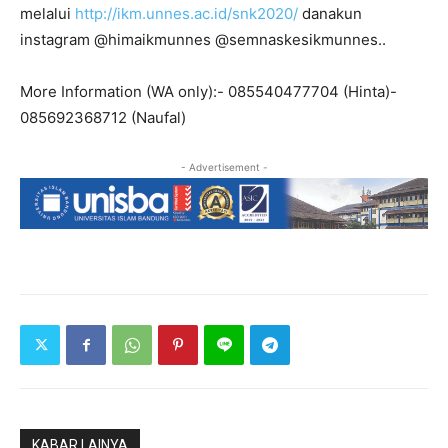
melalui
http://ikm.unnes.ac.id/snk2020/
danakun
instagram @himaikmunnes @semnaskesikmunnes..
More Information (WA only):- 085540477704 (Hinta)-
085692368712 (Naufal)
- Advertisement -
KABAR LAINYA