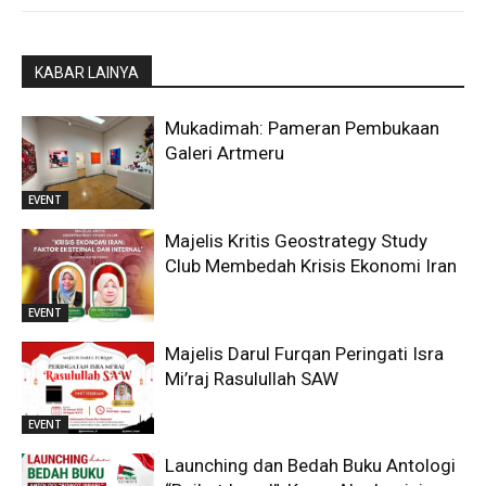
KABAR LAINYA
Mukadimah: Pameran Pembukaan
Galeri Artmeru
EVENT
Majelis Kritis Geostrategy Study
Club Membedah Krisis Ekonomi Iran
EVENT
Majelis Darul Furqan Peringati Isra
Mi’raj Rasulullah SAW
EVENT
Launching dan Bedah Buku Antologi