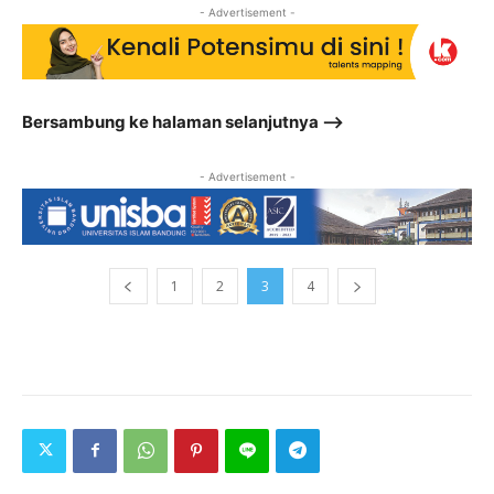
- Advertisement -
Bersambung ke halaman selanjutnya –>
- Advertisement -
1
2
3
4