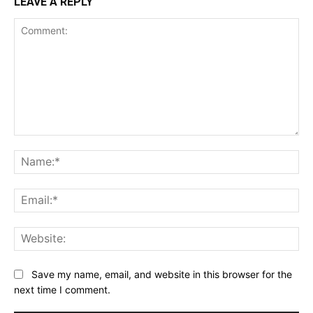
LEAVE A REPLY
Comment:
Na
Ema
Web
Save my name, email, and website in this browser for the
next time I comment.